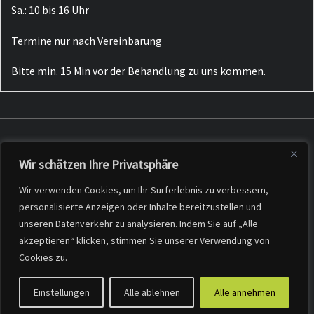
Sa.: 10 bis 16 Uhr
Termine nur nach Vereinbarung
Bitte min. 15 Min vor der Behandlung zu uns kommen.
Wir schätzen Ihre Privatsphäre
Datenschutzerklärung
Impressum
Wir verwenden Cookies, um Ihr Surferlebnis zu verbessern,
Bildnachweis
personalisierte Anzeigen oder Inhalte bereitzustellen und
unseren Datenverkehr zu analysieren. Indem Sie auf „Alle
akzeptieren“ klicken, stimmen Sie unserer Verwendung von
Cookies zu.
Einstellungen
Alle ablehnen
Alle annehmen
Präsentiert von
WP
– Entworfen mit dem
Customizr-Theme