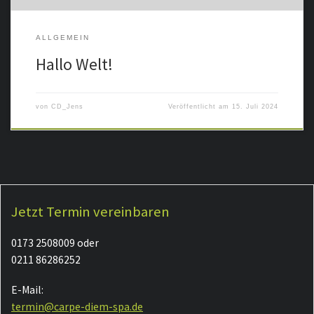
ALLGEMEIN
Hallo Welt!
von
CD_Jens
Veröffentlicht am
15. Juli 2024
Jetzt Termin vereinbaren
0173 2508009 oder
0211 86286252
E-Mail:
termin@carpe-diem-spa.de