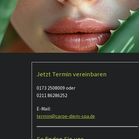
Jetzt Termin vereinbaren
0173 2508009 oder
0211 86286252
E-Mail:
termin@carpe-diem-spa.de
So finden Sie uns